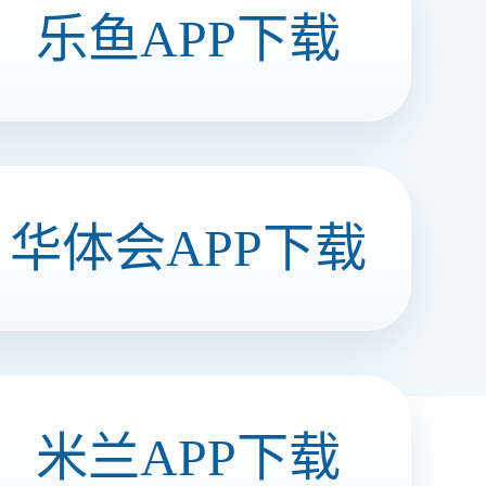
建，但现实中的更衣室失控和战
引入心理辅导师或任命一位有
入更深的“失控”泥潭。对于南
下一篇
23亚洲杯夺冠赔率出炉：日本队领