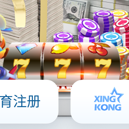
五名老将离队背后的阵痛
轻化”为名，果断将五名经验丰富的老将列入清洗名单。这些球
近年来状态下滑，加之高额薪资成为俱乐部财政的负担。据内部
全员接受高强度训练和战术变革。然而，老将们的离队并非和平
影的批评。这种铁腕手段虽然短期内提振了年轻球员的士气，却
的信任纽带瞬间断裂。