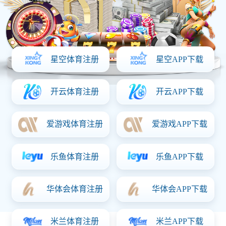
青岛海牛阿兰合同仅剩一年，保级成功后或与俱乐部商
谈新约
2026-08-01
14 次浏览
萨卡里与费塞特协议到期不再续约，希腊一姐将启程北
美面试新帅